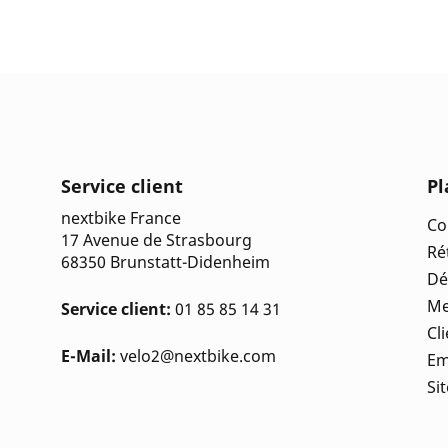
Service client
Pl
nextbike France
Co
17 Avenue de Strasbourg
Ré
68350 Brunstatt-Didenheim
Dé
Me
Service client:
01 85 85 14 31
Cl
E-Mail:
velo2@nextbike.com
Em
Si