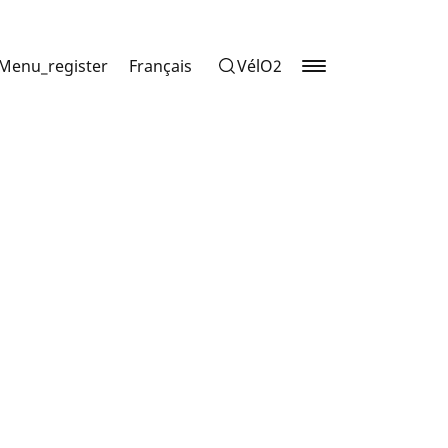
eMenu_register
Français
VélO2