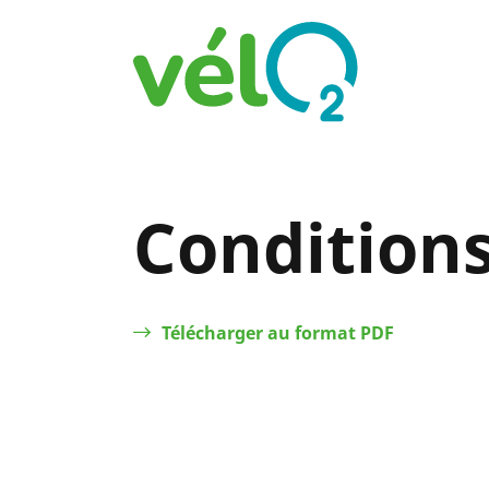
Accéder
au
contenu
principal
Condition
Télécharger au format PDF