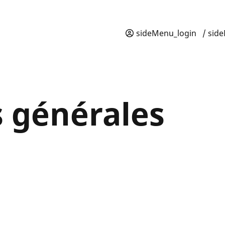
sideMenu_login
/ sid
s générales